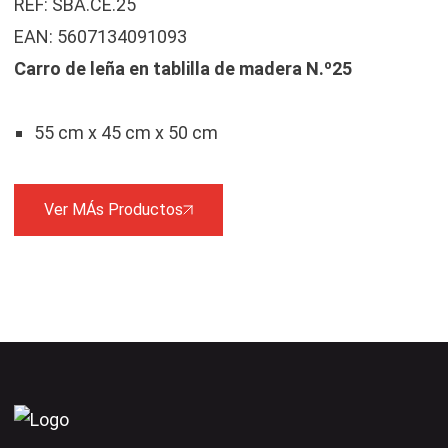
REF: SBA.CE.25
EAN: 5607134091093
Carro de leña en tablilla de madera
N.º25
55 cm x 45 cm x 50 cm
Ver MÁs Productos