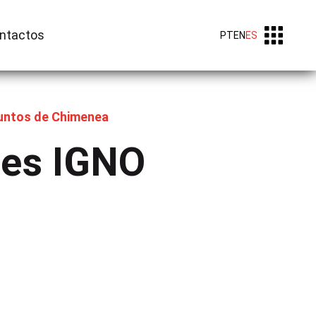
ntactos
PT
EN
ES
untos de Chimenea
les IGNO