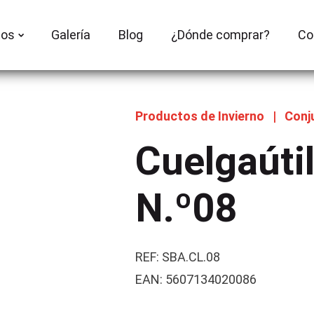
tos
Galería
Blog
¿Dónde comprar?
Co
Productos de Invierno
|
Conj
Cuelgaúti
N.º08
REF: SBA.CL.08
EAN: 5607134020086